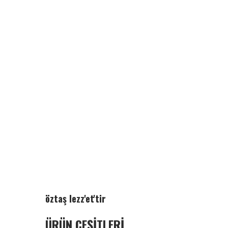
öztaş lezz'et'tir
ÜRÜN ÇEŞİTLERİ